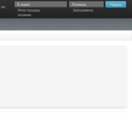
en
Регистрација
Заборавена
лозинка