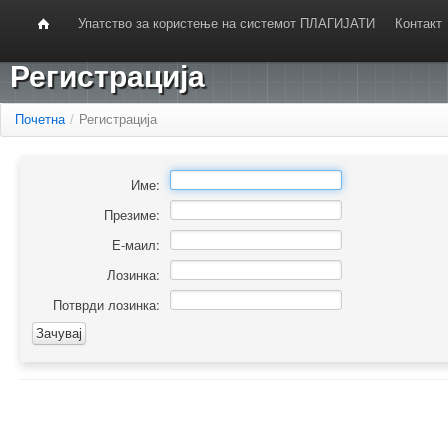
Упатство за користење на системот ПЛАГИЈАТИ
Контакт
Регистрација
Почетна
/
Регистрација
Име:
Презиме:
Е-маил:
Лозинка:
Потврди лозинка: