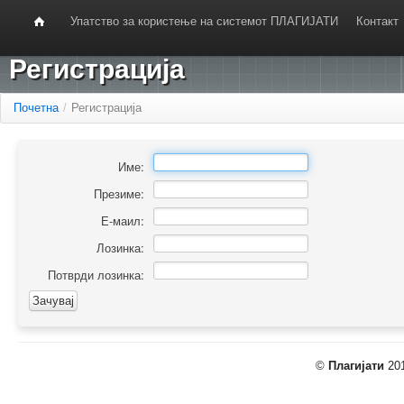
Упатство за користење на системот ПЛАГИЈАТИ
Контакт
Регистрација
Почетна
/
Регистрација
Име:
Презиме:
Е-маил:
Лозинка:
Потврди лозинка:
©
Плагијати
201