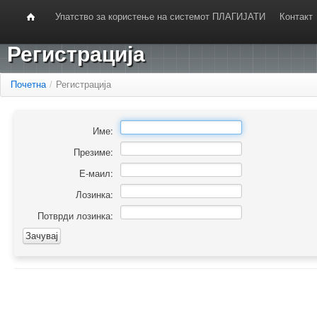
Упатство за користење на системот ПЛАГИЈАТИ
Контакт
Регистрација
Почетна
/
Регистрација
Име:
Презиме:
Е-маил:
Лозинка:
Потврди лозинка: