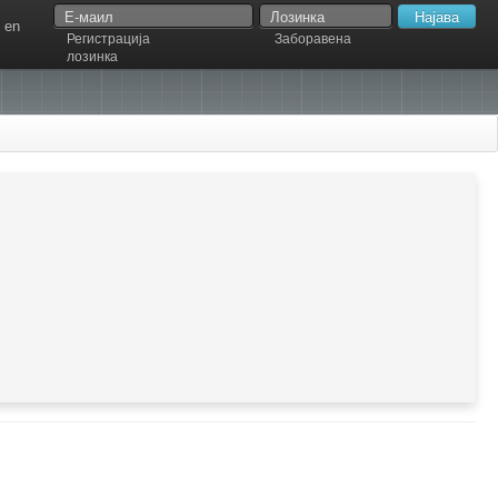
en
Регистрација
Заборавена
лозинка