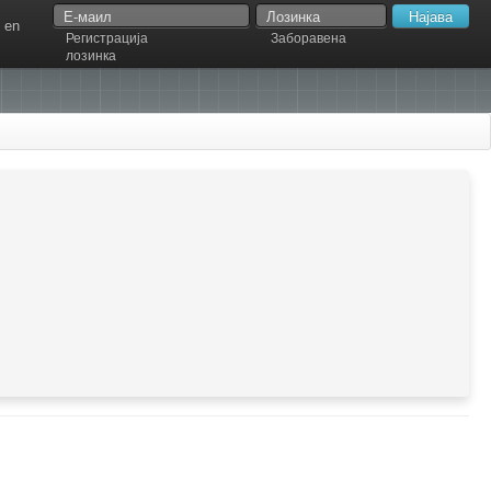
en
Регистрација
Заборавена
лозинка