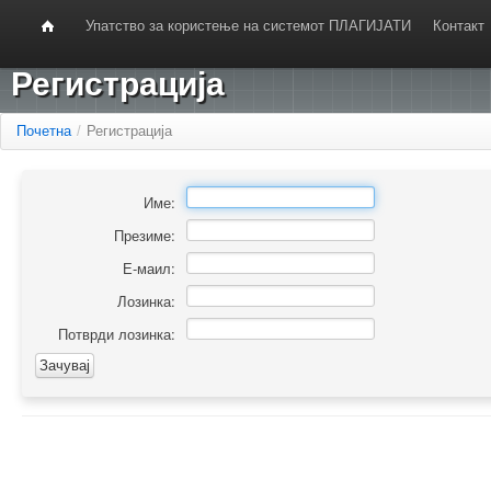
Упатство за користење на системот ПЛАГИЈАТИ
Контакт
Регистрација
Почетна
/
Регистрација
Име:
Презиме:
Е-маил:
Лозинка:
Потврди лозинка: