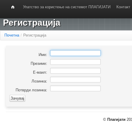
Упатство за користење на системот ПЛАГИЈАТИ
Контакт
Регистрација
Почетна
/
Регистрација
Име:
Презиме:
Е-маил:
Лозинка:
Потврди лозинка:
©
Плагијати
201