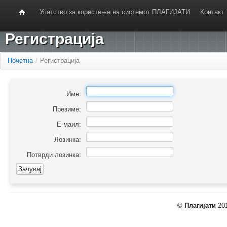
Упатство за користење на системот ПЛАГИЈАТИ
Контакт
Регистрација
Почетна
/
Регистрација
Име:
Презиме:
Е-маил:
Лозинка:
Потврди лозинка:
©
Плагијати
201