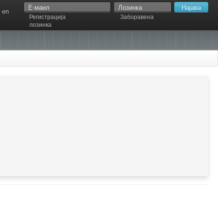
en
Регистрација
Заборавена
лозинка