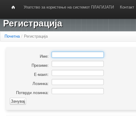
Упатство за користење на системот ПЛАГИЈАТИ
Контакт
Регистрација
Почетна
/
Регистрација
Име:
Презиме:
Е-маил:
Лозинка:
Потврди лозинка: