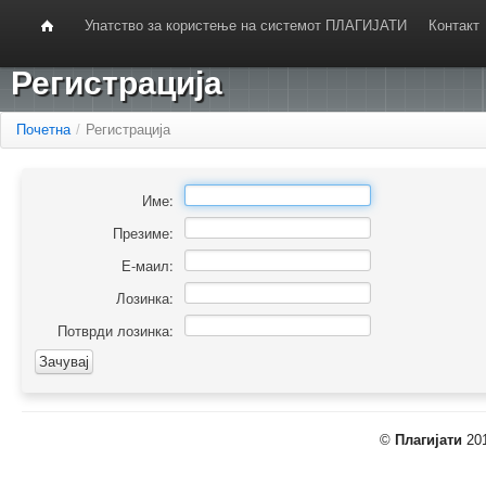
Упатство за користење на системот ПЛАГИЈАТИ
Контакт
Регистрација
Почетна
/
Регистрација
Име:
Презиме:
Е-маил:
Лозинка:
Потврди лозинка:
©
Плагијати
201