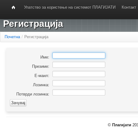
Упатство за користење на системот ПЛАГИЈАТИ
Контакт
Регистрација
Почетна
/
Регистрација
Име:
Презиме:
Е-маил:
Лозинка:
Потврди лозинка:
©
Плагијати
201