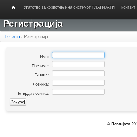
Упатство за користење на системот ПЛАГИЈАТИ
Контакт
Регистрација
Почетна
/
Регистрација
Име:
Презиме:
Е-маил:
Лозинка:
Потврди лозинка:
©
Плагијати
201