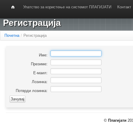
Упатство за користење на системот ПЛАГИЈАТИ
Контакт
Регистрација
Почетна
/
Регистрација
Име:
Презиме:
Е-маил:
Лозинка:
Потврди лозинка:
©
Плагијати
201