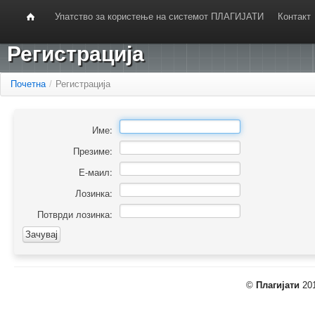
Упатство за користење на системот ПЛАГИЈАТИ
Контакт
Регистрација
Почетна
/
Регистрација
Име:
Презиме:
Е-маил:
Лозинка:
Потврди лозинка:
©
Плагијати
201