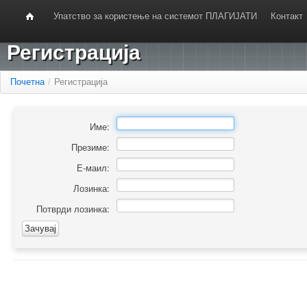
Упатство за користење на системот ПЛАГИЈАТИ
Контакт
Регистрација
Почетна
/
Регистрација
Име:
Презиме:
Е-маил:
Лозинка:
Потврди лозинка: