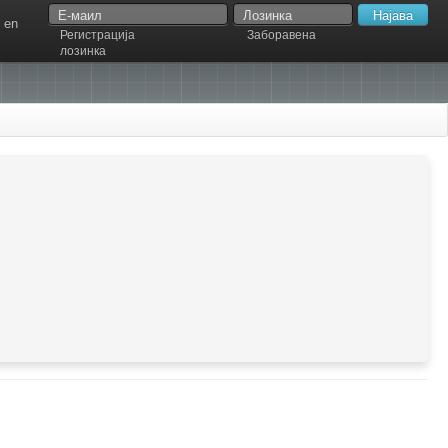
en
Регистрација
Заборавена
лозинка