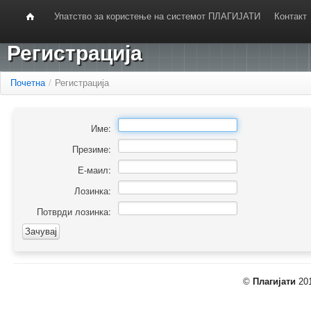
Упатство за користење на системот ПЛАГИЈАТИ
Контакт
Регистрација
Почетна
/
Регистрација
Име:
Презиме:
Е-маил:
Лозинка:
Потврди лозинка:
©
Плагијати
201