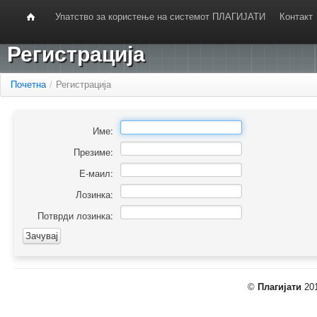
Упатство за користење на системот ПЛАГИЈАТИ
Контакт
Регистрација
Почетна
/
Регистрација
Име:
Презиме:
Е-маил:
Лозинка:
Потврди лозинка:
©
Плагијати
201