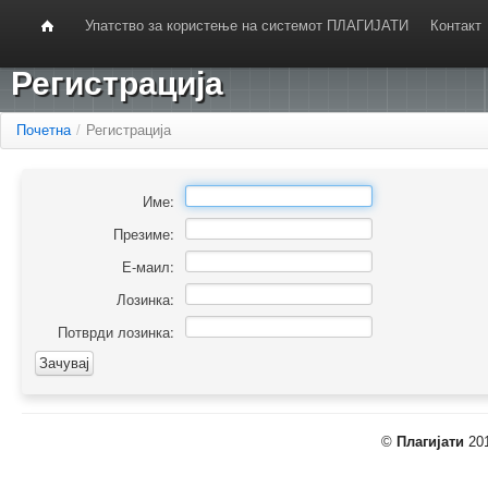
Упатство за користење на системот ПЛАГИЈАТИ
Контакт
Регистрација
Почетна
/
Регистрација
Име:
Презиме:
Е-маил:
Лозинка:
Потврди лозинка:
©
Плагијати
201