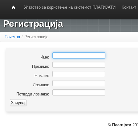
Упатство за користење на системот ПЛАГИЈАТИ
Контакт
Регистрација
Почетна
/
Регистрација
Име:
Презиме:
Е-маил:
Лозинка:
Потврди лозинка:
©
Плагијати
201