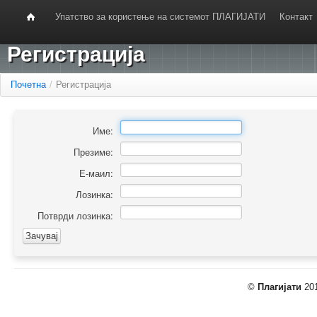
Упатство за користење на системот ПЛАГИЈАТИ
Контакт
Регистрација
Почетна
/
Регистрација
Име:
Презиме:
Е-маил:
Лозинка:
Потврди лозинка:
©
Плагијати
201