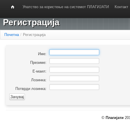
Упатство за користење на системот ПЛАГИЈАТИ
Контакт
Регистрација
Почетна
/
Регистрација
Име:
Презиме:
Е-маил:
Лозинка:
Потврди лозинка:
©
Плагијати
201