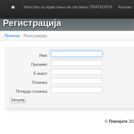
Упатство за користење на системот ПЛАГИЈАТИ
Контакт
Регистрација
Почетна
/
Регистрација
Име:
Презиме:
Е-маил:
Лозинка:
Потврди лозинка:
©
Плагијати
201