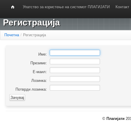
Упатство за користење на системот ПЛАГИЈАТИ
Контакт
Регистрација
Почетна
/
Регистрација
Име:
Презиме:
Е-маил:
Лозинка:
Потврди лозинка:
©
Плагијати
201