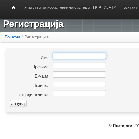
Упатство за користење на системот ПЛАГИЈАТИ
Контакт
Регистрација
Почетна
/
Регистрација
Име:
Презиме:
Е-маил:
Лозинка:
Потврди лозинка:
©
Плагијати
201