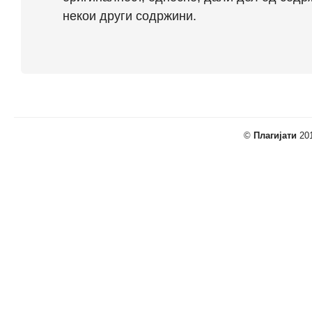
некои други содржини.
©
Плагијати
201