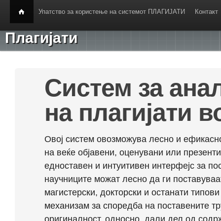
Упатство за користење на системот ПЛАГИЈАТИ
Контакт
Плагијати
Систем за ана
на плагијати в
Овој систем овозможува лесно и ефикасно
на веќе објавени, оценувани или презент
едноставен и интуитивен интерфејс за по
научниците можат лесно да ги поставуваа
магистерски, докторски и останати типови
механизам за споредба на поставените тр
оригиналност, односно, дали дел од содрж