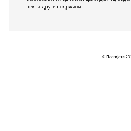
некои други содржини.
©
Плагијати
201