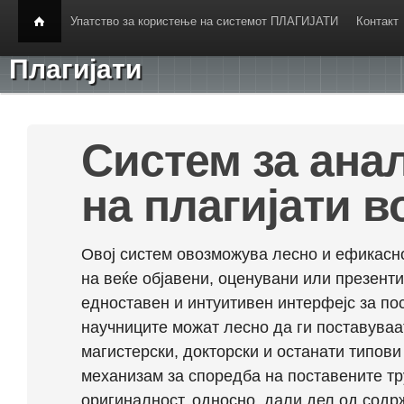
Упатство за користење на системот ПЛАГИЈАТИ
Контакт
Плагијати
Систем за ана
на плагијати в
Овој систем овозможува лесно и ефикасно
на веќе објавени, оценувани или презент
едноставен и интуитивен интерфејс за по
научниците можат лесно да ги поставуваа
магистерски, докторски и останати типови
механизам за споредба на поставените тр
оригиналност, односно, дали дел од содрж