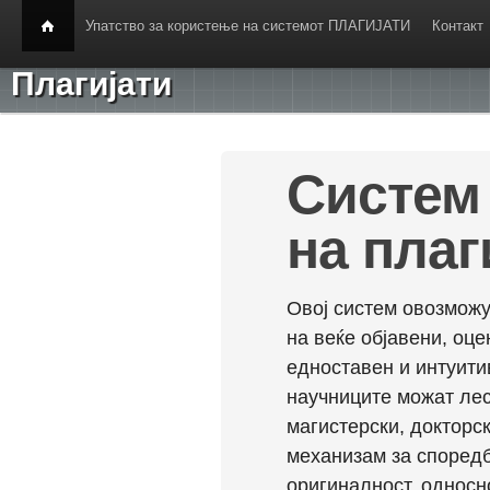
Упатство за користење на системот ПЛАГИЈАТИ
Контакт
Плагијати
Систем 
на плаг
Овој систем овозможу
на веќе објавени, оц
едноставен и интуити
научниците можат лес
магистерски, докторск
механизам за споредб
оригиналност, односн