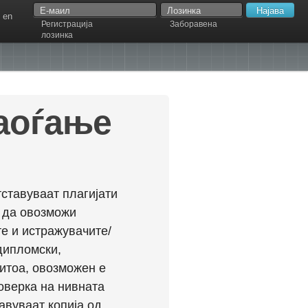
en
Регистрација
Заборавена
лозинка
наоѓање
ставуваат плагијати
л да овозможи
е и истражувачите/
дипломски,
ритоа, овозможен е
оверка на нивната
авуваат копија од