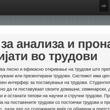
mk
за анализа и про
ијати во трудови
ва лесно и ефикасно откривање на трудови што прет
енувани или презентирани трудови. Системот има це
вен интерфејс за поставување на трудови. Студентит
но да ги поставуваат своите домашни, семинарски, 
и и останати типови на научни и стручни трудови. П
а на поставените трудови со постоечки трудови и пр
о, дали дел од содржините веќе се објавени и претст