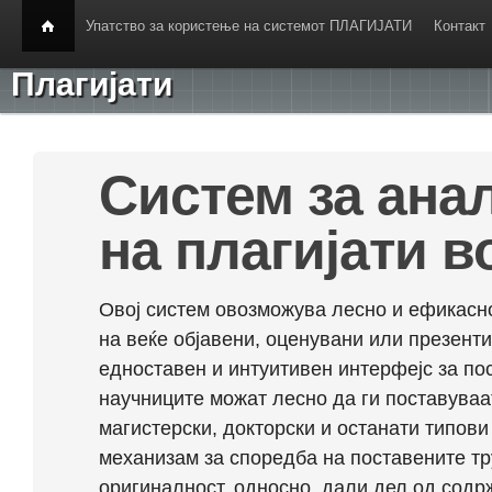
Упатство за користење на системот ПЛАГИЈАТИ
Контакт
Плагијати
Систем за ана
на плагијати в
Овој систем овозможува лесно и ефикасно
на веќе објавени, оценувани или презент
едноставен и интуитивен интерфејс за по
научниците можат лесно да ги поставуваа
магистерски, докторски и останати типови
механизам за споредба на поставените тр
оригиналност, односно, дали дел од содрж