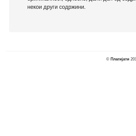
некои други содржини.
©
Плагијати
201