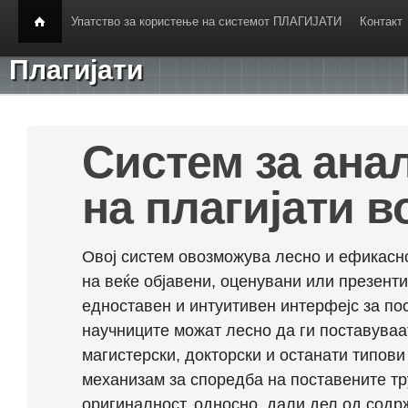
Упатство за користење на системот ПЛАГИЈАТИ
Контакт
Плагијати
Систем за ана
на плагијати в
Овој систем овозможува лесно и ефикасно
на веќе објавени, оценувани или презент
едноставен и интуитивен интерфејс за по
научниците можат лесно да ги поставуваа
магистерски, докторски и останати типови
механизам за споредба на поставените тр
оригиналност, односно, дали дел од содрж