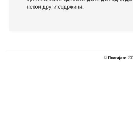
некои други содржини.
©
Плагијати
201