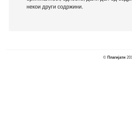
некои други содржини.
©
Плагијати
201