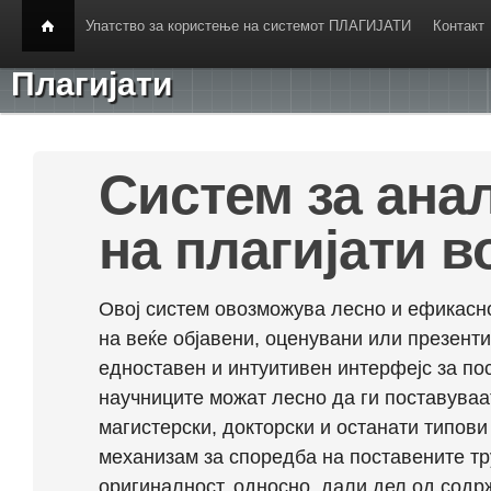
Упатство за користење на системот ПЛАГИЈАТИ
Контакт
Плагијати
Систем за ана
на плагијати в
Овој систем овозможува лесно и ефикасно
на веќе објавени, оценувани или презент
едноставен и интуитивен интерфејс за по
научниците можат лесно да ги поставуваа
магистерски, докторски и останати типови
механизам за споредба на поставените тр
оригиналност, односно, дали дел од содрж