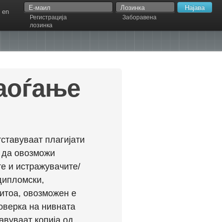
en
Регистрација
Заборавена
лозинка
наоѓање
ставуваат плагијати
л да овозможи
е и истражувачите/
дипломски,
ритоа, овозможен е
оверка на нивната
авуваат копија од