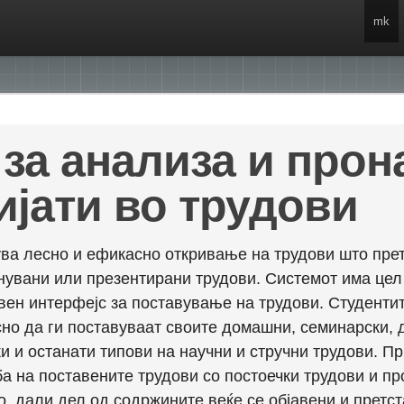
mk
за анализа и про
ијати во трудови
ва лесно и ефикасно откривање на трудови што прет
енувани или презентирани трудови. Системот има це
вен интерфејс за поставување на трудови. Студентит
но да ги поставуваат своите домашни, семинарски, 
и и останати типови на научни и стручни трудови. П
а на поставените трудови со постоечки трудови и пр
о, дали дел од содржините веќе се објавени и претст