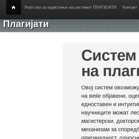
Упатство за користење на системот ПЛАГИЈАТИ
Контакт
Плагијати
Систем 
на плаг
Овој систем овозможу
на веќе објавени, оц
едноставен и интуити
научниците можат лес
магистерски, докторск
механизам за споредб
оригиналност, односн