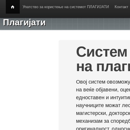
Упатство за користење на системот ПЛАГИЈАТИ
Контакт
Плагијати
Систем 
на плаг
Овој систем овозможу
на веќе објавени, оц
едноставен и интуити
научниците можат лес
магистерски, докторск
механизам за споредб
оригиналност, односн