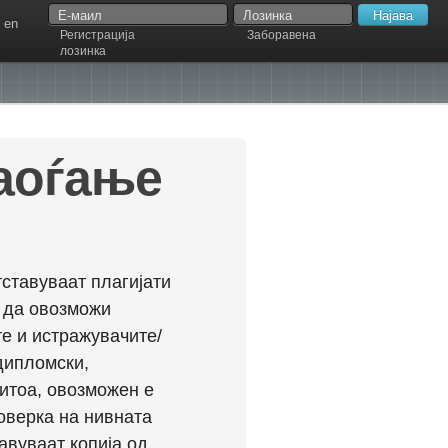
en
Регистрација
Заборавена
лозинка
наоѓање
ставуваат плагијати
л да овозможи
е и истражувачите/
дипломски,
ритоа, овозможен е
оверка на нивната
авуваат копија од