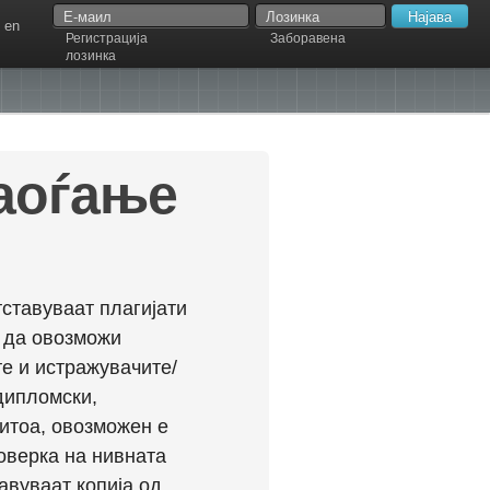
en
Регистрација
Заборавена
лозинка
наоѓање
ставуваат плагијати
л да овозможи
е и истражувачите/
дипломски,
ритоа, овозможен е
оверка на нивната
авуваат копија од