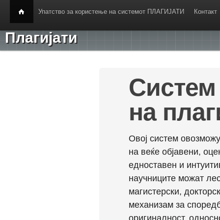
Упатство за користење на системот ПЛАГИЈАТИ
Контакт
Плагијати
Систем 
на плаг
Овој систем овозможу
на веќе објавени, оц
едноставен и интуити
научниците можат лес
магистерски, докторск
механизам за споредб
оригиналност, односн