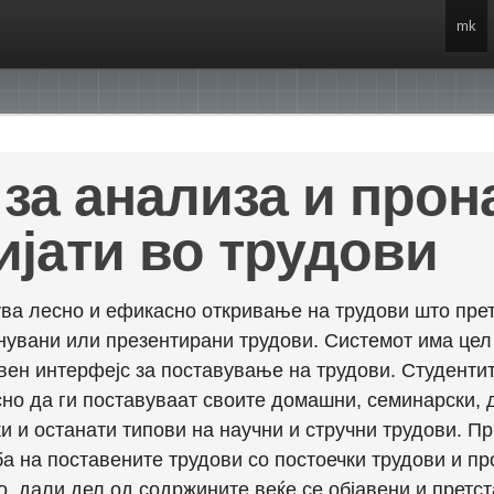
mk
за анализа и про
ијати во трудови
ва лесно и ефикасно откривање на трудови што прет
енувани или презентирани трудови. Системот има це
вен интерфејс за поставување на трудови. Студентит
но да ги поставуваат своите домашни, семинарски, 
и и останати типови на научни и стручни трудови. П
а на поставените трудови со постоечки трудови и пр
о, дали дел од содржините веќе се објавени и претст