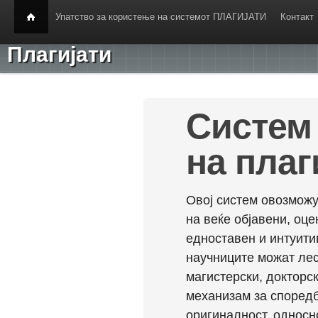
Упатство за користење на системот ПЛАГИЈАТИ
Контакт
Плагијати
Систем 
на плаг
Овој систем овозможу
на веќе објавени, оц
едноставен и интуити
научниците можат лес
магистерски, докторск
механизам за споредб
оригиналност, односн