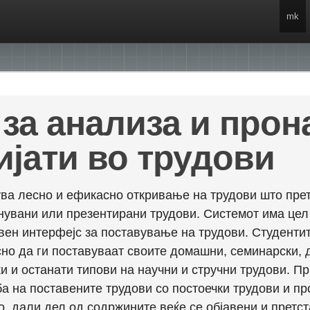
mk
за анализа и про
ијати во трудови
ва лесно и ефикасно откривање на трудови што прет
енувани или презентирани трудови. Системот има це
вен интерфејс за поставување на трудови. Студентит
но да ги поставуваат своите домашни, семинарски, 
и и останати типови на научни и стручни трудови. П
а на поставените трудови со постоечки трудови и пр
о, дали дел од содржините веќе се објавени и претст