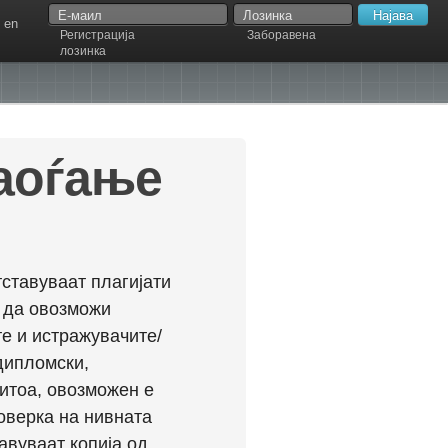
en
Регистрација
Заборавена
лозинка
наоѓање
ставуваат плагијати
л да овозможи
е и истражувачите/
дипломски,
ритоа, овозможен е
оверка на нивната
авуваат копија од