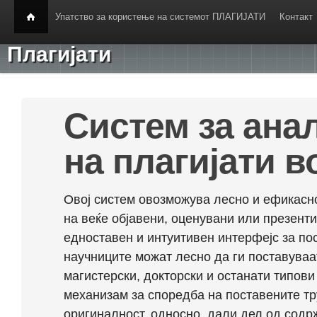
Упатство за користење на системот ПЛАГИЈАТИ
Контакт
Плагијати
Систем за ана
на плагијати в
Овој систем овозможува лесно и ефикасно
на веќе објавени, оценувани или презент
едноставен и интуитивен интерфејс за по
научниците можат лесно да ги поставуваа
магистерски, докторски и останати типови
механизам за споредба на поставените тр
оригиналност, односно, дали дел од содрж