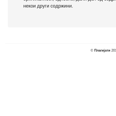
некои други содржини.
©
Плагијати
201