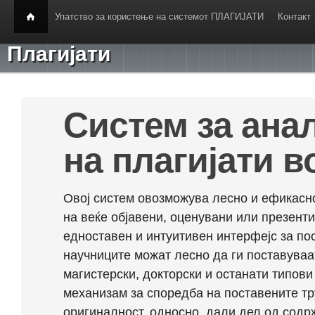
Упатство за користење на системот ПЛАГИЈАТИ
Контакт
Плагијати
Систем за ана
на плагијати в
Овој систем овозможува лесно и ефикасно
на веќе објавени, оценувани или презент
едноставен и интуитивен интерфејс за по
научниците можат лесно да ги поставуваа
магистерски, докторски и останати типови
механизам за споредба на поставените тр
оригиналност, односно, дали дел од содрж