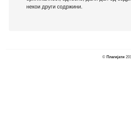
некои други содржини.
©
Плагијати
201