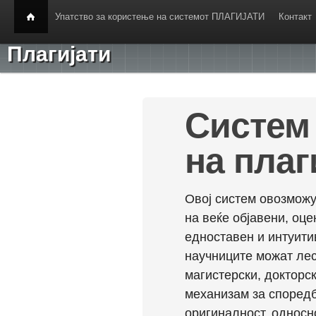
Упатство за користење на системот ПЛАГИЈАТИ
Контакт
Плагијати
Систем 
на плаг
Овој систем овозможу
на веќе објавени, оц
едноставен и интуити
научниците можат лес
магистерски, докторск
механизам за споредб
оригиналност, односн