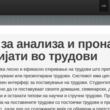
mk
за анализа и про
ијати во трудови
ва лесно и ефикасно откривање на трудови што прет
енувани или презентирани трудови. Системот има це
вен интерфејс за поставување на трудови. Студентит
но да ги поставуваат своите домашни, семинарски, 
и и останати типови на научни и стручни трудови. П
а на поставените трудови со постоечки трудови и пр
о, дали дел од содржините веќе се објавени и претст