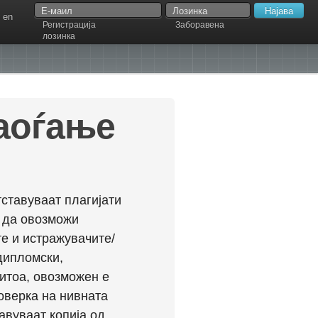
en
Регистрација
Заборавена
лозинка
наоѓање
ставуваат плагијати
л да овозможи
е и истражувачите/
дипломски,
ритоа, овозможен е
оверка на нивната
авуваат копија од