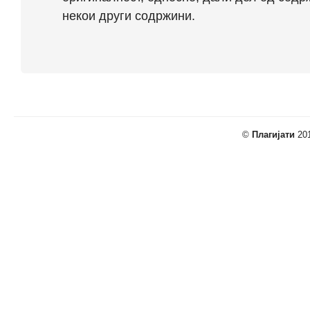
некои други содржини.
©
Плагијати
201