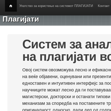
Упатство за користење на системот ПЛАГИЈАТИ
Контакт
Плагијати
Систем за ана
на плагијати в
Овој систем овозможува лесно и ефикасно
на веќе објавени, оценувани или презент
едноставен и интуитивен интерфејс за по
научниците можат лесно да ги поставуваа
магистерски, докторски и останати типови
механизам за споредба на поставените тр
оригиналност, односно, дали дел од содрж