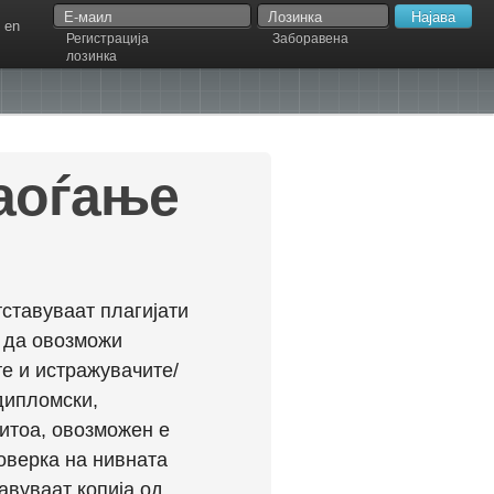
en
Регистрација
Заборавена
лозинка
наоѓање
ставуваат плагијати
л да овозможи
е и истражувачите/
дипломски,
ритоа, овозможен е
оверка на нивната
авуваат копија од