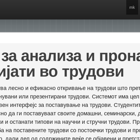
mk
за анализа и про
ијати во трудови
ва лесно и ефикасно откривање на трудови што прет
енувани или презентирани трудови. Системот има це
вен интерфејс за поставување на трудови. Студентит
но да ги поставуваат своите домашни, семинарски, 
и и останати типови на научни и стручни трудови. П
а на поставените трудови со постоечки трудови и пр
о, дали дел од содржините веќе се објавени и претст