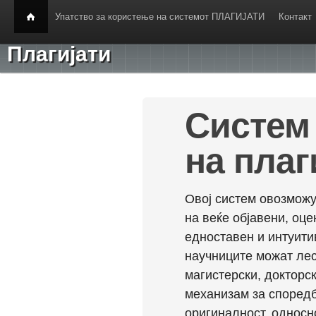
Упатство за користење на системот ПЛАГИЈАТИ
Контакт
Плагијати
Систем 
на плаг
Овој систем овозможу
на веќе објавени, оц
едноставен и интуити
научниците можат лес
магистерски, докторск
механизам за споредб
оригиналност, односн