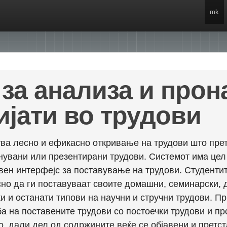
mk
за анализа и про
ијати во трудови
ва лесно и ефикасно откривање на трудови што прет
енувани или презентирани трудови. Системот има це
вен интерфејс за поставување на трудови. Студентит
но да ги поставуваат своите домашни, семинарски, 
и и останати типови на научни и стручни трудови. П
а на поставените трудови со постоечки трудови и пр
о, дали дел од содржините веќе се објавени и претст