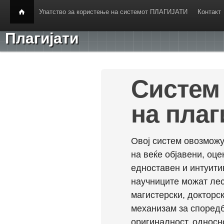
Упатство за користење на системот ПЛАГИЈАТИ
Контакт
Плагијати
Систем 
на плаг
Овој систем овозможу
на веќе објавени, оц
едноставен и интуити
научниците можат лес
магистерски, докторск
механизам за споредб
оригиналност, односн