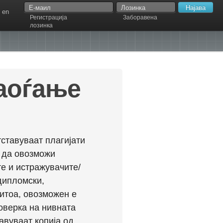
en
Регистрација
Заборавена
лозинка
наоѓање
ставуваат плагијати
л да овозможи
е и истражувачите/
дипломски,
ритоа, овозможен е
оверка на нивната
авуваат копија од