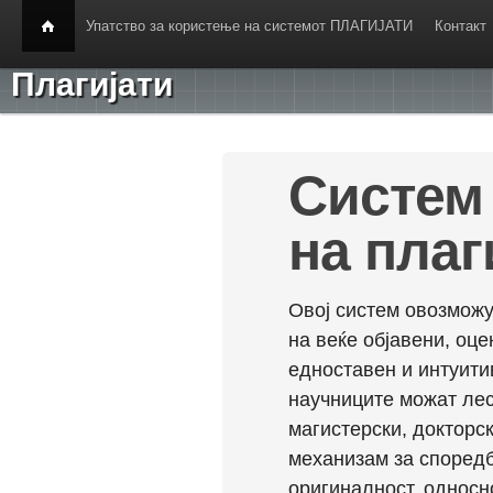
Упатство за користење на системот ПЛАГИЈАТИ
Контакт
Плагијати
Систем 
на плаг
Овој систем овозможу
на веќе објавени, оц
едноставен и интуити
научниците можат лес
магистерски, докторск
механизам за споредб
оригиналност, односн