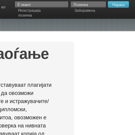
en
Регистрација
Заборавена
лозинка
наоѓање
ставуваат плагијати
л да овозможи
е и истражувачите/
дипломски,
ритоа, овозможен е
оверка на нивната
авуваат копија од