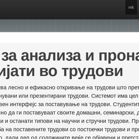
mk
за анализа и про
ијати во трудови
ва лесно и ефикасно откривање на трудови што прет
енувани или презентирани трудови. Системот има це
вен интерфејс за поставување на трудови. Студентит
но да ги поставуваат своите домашни, семинарски, 
и и останати типови на научни и стручни трудови. П
а на поставените трудови со постоечки трудови и пр
о, дали дел од содржините веќе се објавени и претст