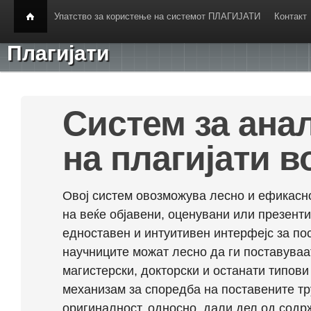
Упатство за користење на системот ПЛАГИЈАТИ
Контакт
Плагијати
Систем за ана
на плагијати в
Овој систем овозможува лесно и ефикасно
на веќе објавени, оценувани или презент
едноставен и интуитивен интерфејс за по
научниците можат лесно да ги поставуваа
магистерски, докторски и останати типови
механизам за споредба на поставените тр
оригиналност, односно, дали дел од содрж