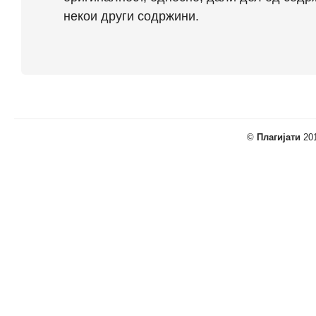
некои други содржини.
©
Плагијати
201