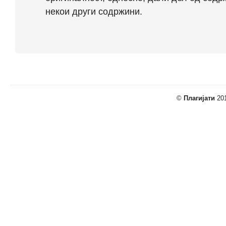
некои други содржини.
©
Плагијати
201