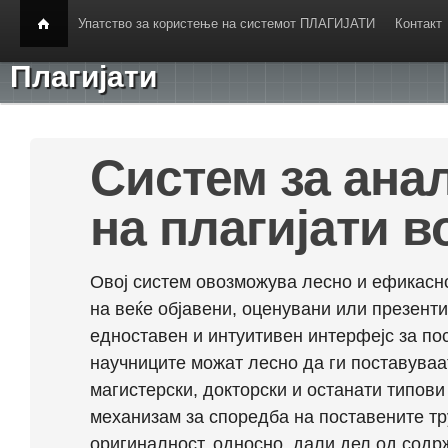
Упатство за користење на системот ПЛАГИЈАТИ
Контакт
Плагијати
Систем за ана
на плагијати в
Овој систем овозможува лесно и ефикасно
на веќе објавени, оценувани или презент
едноставен и интуитивен интерфејс за по
научниците можат лесно да ги поставуваа
магистерски, докторски и останати типови
механизам за споредба на поставените тр
оригиналност, односно, дали дел од содрж