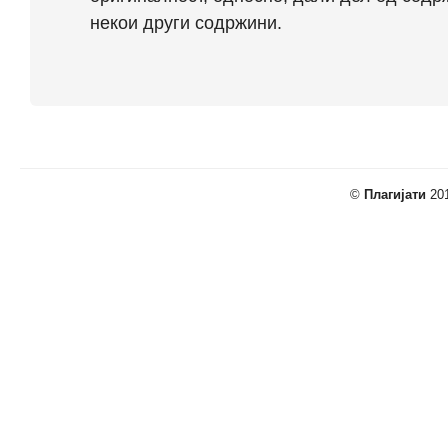
некои други содржини.
©
Плагијати
201