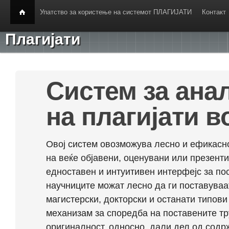
Упатство за користење на системот ПЛАГИЈАТИ
Контакт
Плагијати
Систем за ана
на плагијати в
Овој систем овозможува лесно и ефикасно
на веќе објавени, оценувани или презент
едноставен и интуитивен интерфејс за по
научниците можат лесно да ги поставуваа
магистерски, докторски и останати типови
механизам за споредба на поставените тр
оригиналност, односно, дали дел од содрж