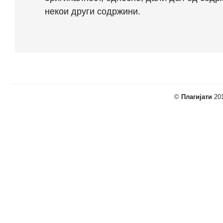
некои други содржини.
©
Плагијати
201