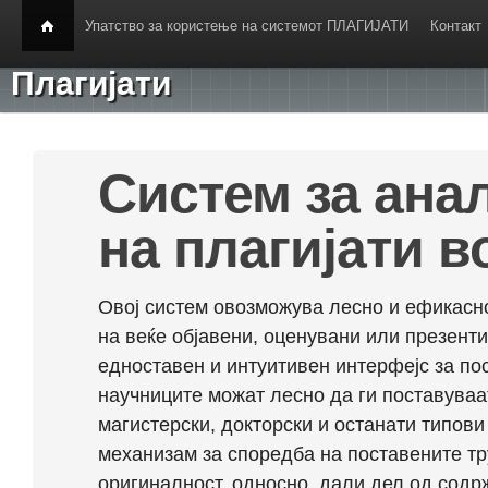
Упатство за користење на системот ПЛАГИЈАТИ
Контакт
Плагијати
Систем за ана
на плагијати в
Овој систем овозможува лесно и ефикасно
на веќе објавени, оценувани или презент
едноставен и интуитивен интерфејс за по
научниците можат лесно да ги поставуваа
магистерски, докторски и останати типови
механизам за споредба на поставените тр
оригиналност, односно, дали дел од содрж