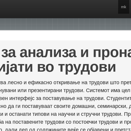
mk
за анализа и про
ијати во трудови
ва лесно и ефикасно откривање на трудови што прет
енувани или презентирани трудови. Системот има це
вен интерфејс за поставување на трудови. Студентит
но да ги поставуваат своите домашни, семинарски, 
и и останати типови на научни и стручни трудови. П
а на поставените трудови со постоечки трудови и пр
о, дали дел од содржините веќе се објавени и претст