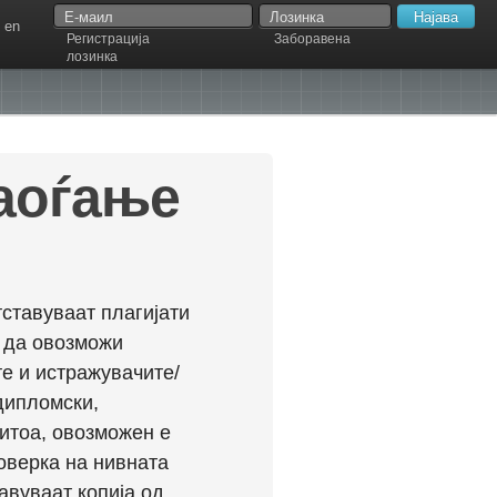
en
Регистрација
Заборавена
лозинка
наоѓање
ставуваат плагијати
л да овозможи
е и истражувачите/
дипломски,
ритоа, овозможен е
оверка на нивната
авуваат копија од