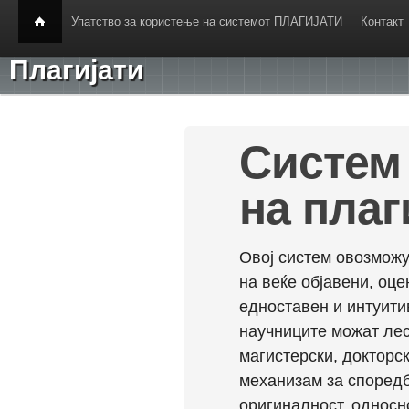
Упатство за користење на системот ПЛАГИЈАТИ
Контакт
Плагијати
Систем 
на плаг
Овој систем овозможу
на веќе објавени, оц
едноставен и интуити
научниците можат лес
магистерски, докторск
механизам за споредб
оригиналност, односн