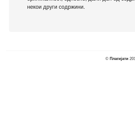
некои други содржини.
©
Плагијати
201