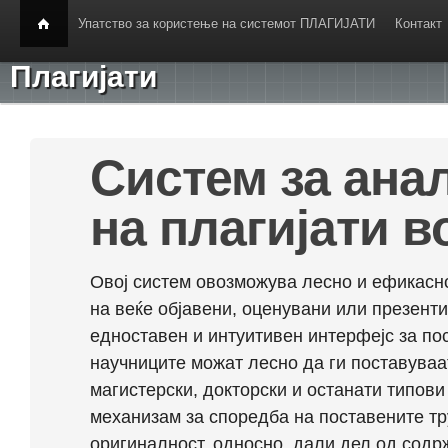
Упатство за користење на системот ПЛАГИЈАТИ
Контакт
Плагијати
Систем за ана
на плагијати в
Овој систем овозможува лесно и ефикасно
на веќе објавени, оценувани или презент
едноставен и интуитивен интерфејс за по
научниците можат лесно да ги поставуваа
магистерски, докторски и останати типови
механизам за споредба на поставените тр
оригиналност, односно, дали дел од содрж