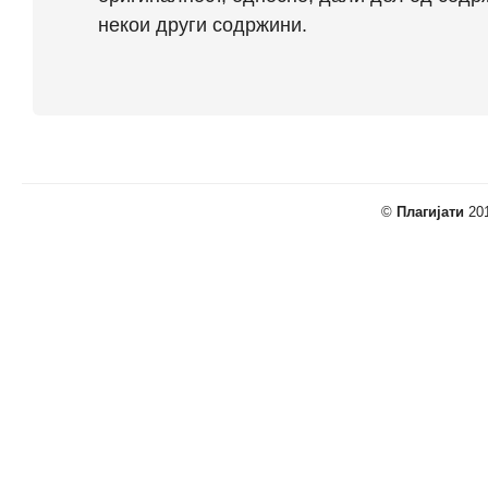
некои други содржини.
©
Плагијати
201