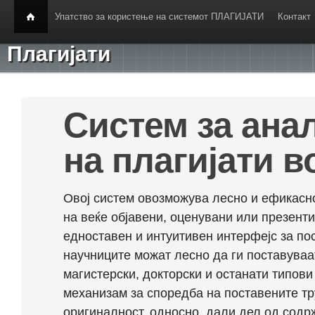
Упатство за користење на системот ПЛАГИЈАТИ
Контакт
Плагијати
Систем за ана
на плагијати в
Овој систем овозможува лесно и ефикасно
на веќе објавени, оценувани или презент
едноставен и интуитивен интерфејс за по
научниците можат лесно да ги поставуваа
магистерски, докторски и останати типови
механизам за споредба на поставените тр
оригиналност, односно, дали дел од содрж