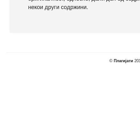
некои други содржини.
©
Плагијати
201