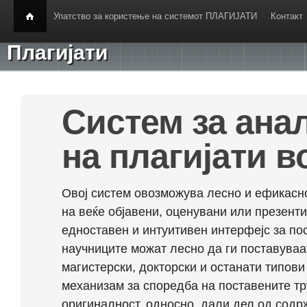
Упатство за користење на системот ПЛАГИЈАТИ
Контакт
Плагијати
Систем за ана
на плагијати в
Овој систем овозможува лесно и ефикасно
на веќе објавени, оценувани или презент
едноставен и интуитивен интерфејс за по
научниците можат лесно да ги поставуваа
магистерски, докторски и останати типови
механизам за споредба на поставените тр
оригиналност, односно, дали дел од содрж