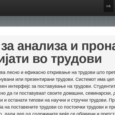
mk
за анализа и про
ијати во трудови
ва лесно и ефикасно откривање на трудови што прет
енувани или презентирани трудови. Системот има це
вен интерфејс за поставување на трудови. Студентит
но да ги поставуваат своите домашни, семинарски, 
и и останати типови на научни и стручни трудови. П
а на поставените трудови со постоечки трудови и пр
о, дали дел од содржините веќе се објавени и претст