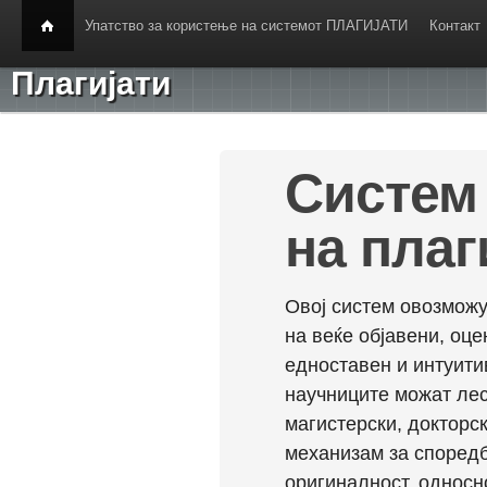
Упатство за користење на системот ПЛАГИЈАТИ
Контакт
Плагијати
Систем 
на плаг
Овој систем овозможу
на веќе објавени, оц
едноставен и интуити
научниците можат лес
магистерски, докторск
механизам за споредб
оригиналност, односн