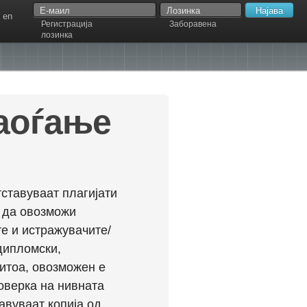
en
Регистрација
Заборавена
лозинка
наоѓање
ставуваат плагијати
л да овозможи
е и истражувачите/
дипломски,
ритоа, овозможен е
оверка на нивната
авуваат копија од