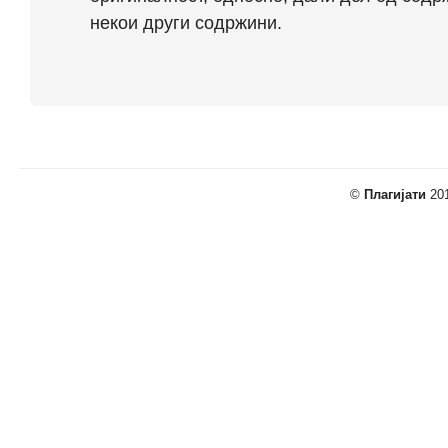
некои други содржини.
©
Плагијати
201