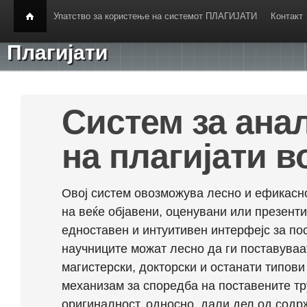
Упатство за користење на системот ПЛАГИЈАТИ
Контакт
Плагијати
Систем за ана
на плагијати в
Овој систем овозможува лесно и ефикасно
на веќе објавени, оценувани или презент
едноставен и интуитивен интерфејс за по
научниците можат лесно да ги поставуваа
магистерски, докторски и останати типови
механизам за споредба на поставените тр
оригиналност, односно, дали дел од содрж