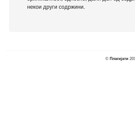
некои други содржини.
©
Плагијати
201