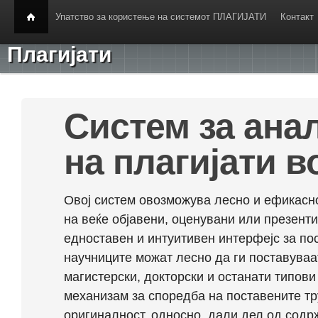
Упатство за користење на системот ПЛАГИЈАТИ
Контакт
Плагијати
Систем за ана
на плагијати в
Овој систем овозможува лесно и ефикасно
на веќе објавени, оценувани или презент
едноставен и интуитивен интерфејс за по
научниците можат лесно да ги поставуваа
магистерски, докторски и останати типови
механизам за споредба на поставените тр
оригиналност, односно, дали дел од содрж